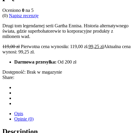
Oceniono
0
na 5
(0)
Napisz recenzję
Drugi tom legendarnej serii Gartha Ennisa. Historia alternatywnego
świata, gdzie superbohatorewie to korporacyjne produkty z
milionem wad.
119,00
zł
Pierwotna cena wynosiła: 119,00 zł.
99,25
zł
Aktualna cena
wynosi: 99,25 zł.
Darmowa przesyłka:
Od 200 zł
Dostępność:
Brak w magazynie
Share:
Opis
Opinie (0)
Description