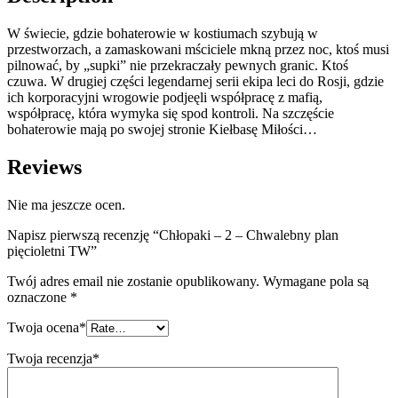
W świecie, gdzie bohaterowie w kostiumach szybują w
przestworzach, a zamaskowani mściciele mkną przez noc, ktoś musi
pilnować, by „supki” nie przekraczały pewnych granic. Ktoś
czuwa. W drugiej części legendarnej serii ekipa leci do Rosji, gdzie
ich korporacyjni wrogowie podjeęli współpracę z mafią,
współpracę, która wymyka się spod kontroli. Na szczęście
bohaterowie mają po swojej stronie Kiełbasę Miłości…
Reviews
Nie ma jeszcze ocen.
Napisz pierwszą recenzję “Chłopaki – 2 – Chwalebny plan
pięcioletni TW”
Twój adres email nie zostanie opublikowany.
Wymagane pola są
oznaczone
*
Twoja ocena
*
Twoja recenzja
*