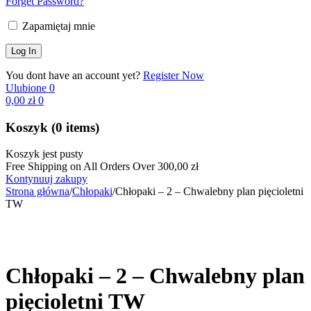
Forget Password?
Zapamiętaj mnie
You dont have an account yet?
Register Now
Ulubione
0
0,00
zł
0
Koszyk
(0 items)
Koszyk jest pusty
Free Shipping on All Orders Over
300,00
zł
Kontynuuj zakupy
Strona główna
/
Chłopaki
/
Chłopaki – 2 – Chwalebny plan pięcioletni
TW
Wyprzedane
Chłopaki – 2 – Chwalebny plan
pięcioletni TW