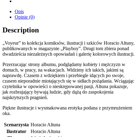
Opis
Opinie (0)
Description
„Voyeur” to kolekcja komiksów, ilustracji i szkiców Horacio Altuny,
publikowanych w magazynie „Playboy”. Drugi tom zbiera ponad
dwadzieścia niezależnych opowiadań i galerię kolorowych ilustracji.
Przerzucając strony albumu, podglądamy kobiety i mężczyzn w
domach, w pracy, na wakacjach. Widzimy ich takich, jakimi są
naprawdę. Czasem z wdziękiem i przebiegle idących po swoje,
czasem nieporadnie miotających się w sidłach pożądania. Wciągając
czytelnika w opowieści o nieskrępowanej pasji, Altuna pokazuje,
jak rozbrajający bywają ludzie, gdy dążą do zaspokojenia
najskrytszych pragnień.
Piękne ilustracje i wysmakowana erotyka podana z przymrużeniem
oka.
Scenarzysta
Horacio Altuna
Ilustrator
Horacio Altuna