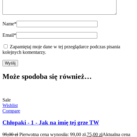
Name
*
Email
*
Zapamiętaj moje dane w tej przeglądarce podczas pisania
kolejnych komentarzy.
Może spodoba się również…
Sale
Wishlist
Compare
Chłopaki - 1 - Jak na imię tej grze TW
99,00
zł
Pierwotna cena wynosiła: 99,00 zł.
75,00
zł
Aktualna cena