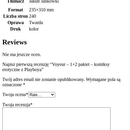
Tłumacz
Jakub Jankowki
Format
235×310 mm
Liczba stron
240
Oprawa
Twarda
Druk
kolor
Reviews
Nie ma jeszcze ocen.
Napisz pierwszą recenzję “Voyeur – 1+2 pakiet – komiksy
erotyczne z Playboya”
Twój adres email nie zostanie opublikowany.
Wymagane pola są
oznaczone
*
Twoja ocena
*
Twoja recenzja
*